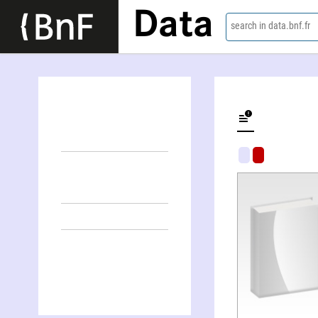
Data
search in data.bnf.fr