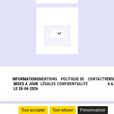
INFORMATIONS
MENTIONS
POLITIQUE DE
CONTACT
VERS
MISES À JOUR
LÉGALES
CONFIDENTIALITÉ
4.6
LE 28-04-2026
Tout accepter
Tout refuser
Personnaliser