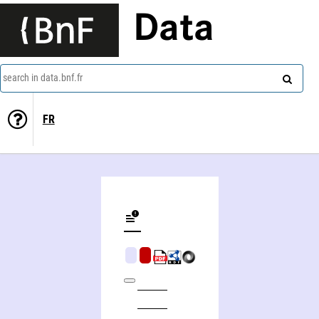
Data
search in data.bnf.fr
FR