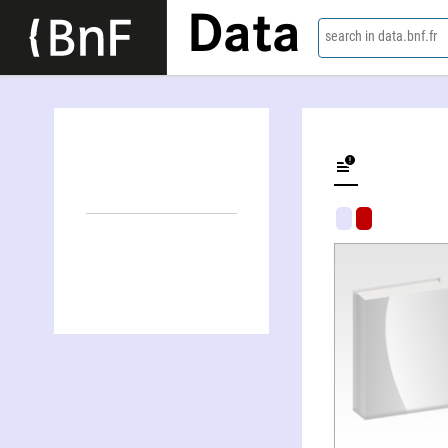
Data
search in data.bnf.fr