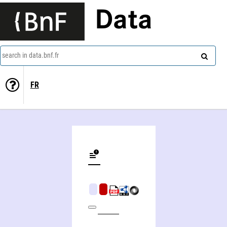
Data
search in data.bnf.fr
FR