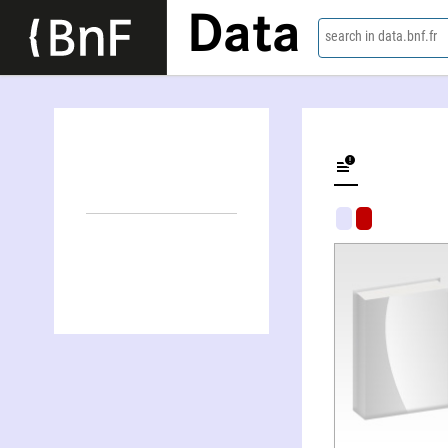
Data
search in data.bnf.fr