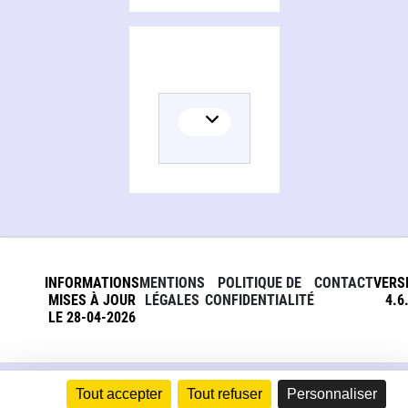
INFORMATIONS
MENTIONS
POLITIQUE DE
CONTACT
VERS
MISES À JOUR
LÉGALES
CONFIDENTIALITÉ
4.6
LE 28-04-2026
Tout accepter
Tout refuser
Personnaliser