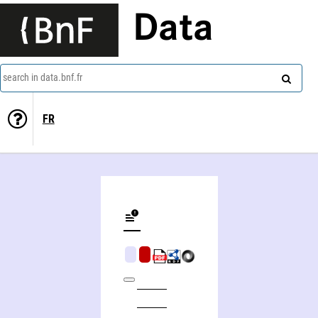
Data
search in data.bnf.fr
FR