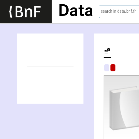
Data
search in data.bnf.fr