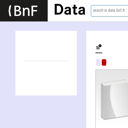
Data
search in data.bnf.fr