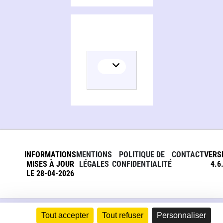
INFORMATIONS
MENTIONS
POLITIQUE DE
CONTACT
VERS
MISES À JOUR
LÉGALES
CONFIDENTIALITÉ
4.6
LE 28-04-2026
Tout accepter
Tout refuser
Personnaliser