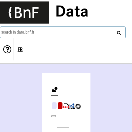
Data
search in data.bnf.fr
FR