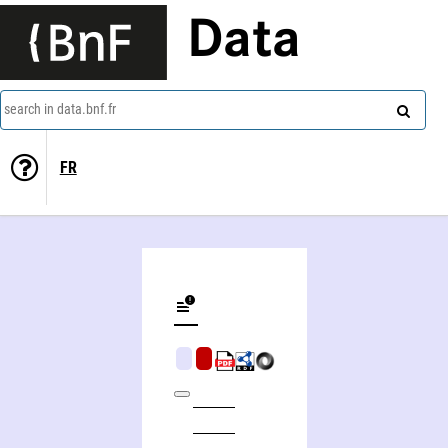
Data
search in data.bnf.fr
FR