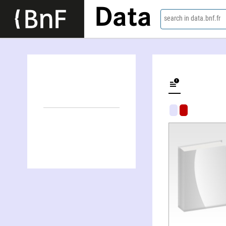
Data
search in data.bnf.fr