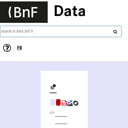
Data
search in data.bnf.fr
FR