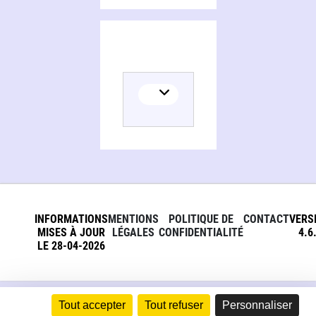
INFORMATIONS
MENTIONS
POLITIQUE DE
CONTACT
VERS
MISES À JOUR
LÉGALES
CONFIDENTIALITÉ
4.6
LE 28-04-2026
Tout accepter
Tout refuser
Personnaliser