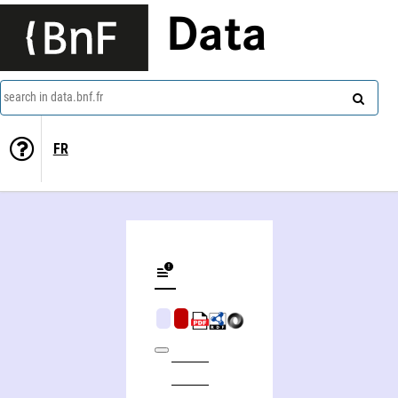
Data
search in data.bnf.fr
FR