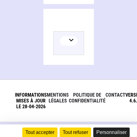
INFORMATIONS
MENTIONS
POLITIQUE DE
CONTACT
VERS
MISES À JOUR
LÉGALES
CONFIDENTIALITÉ
4.6
LE 28-04-2026
Tout accepter
Tout refuser
Personnaliser