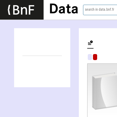
Data
search in data.bnf.fr