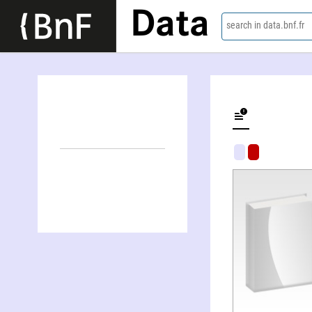
Data
search in data.bnf.fr