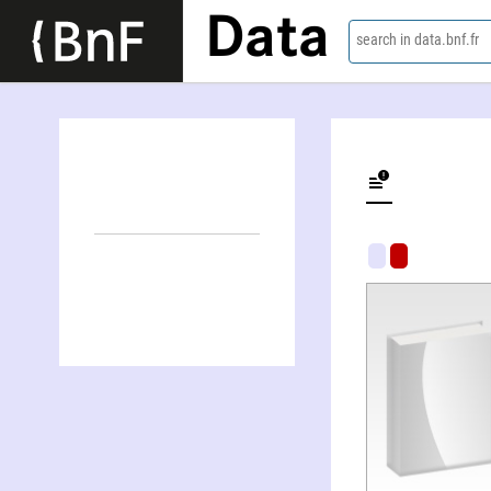
Data
search in data.bnf.fr