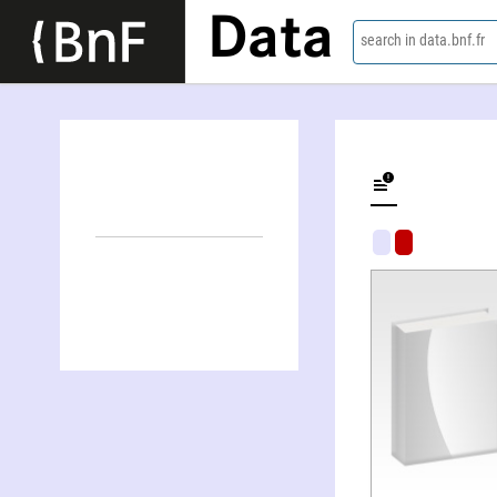
Data
search in data.bnf.fr