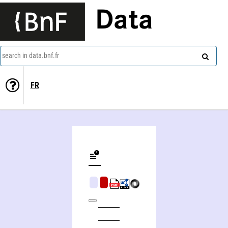
Data
search in data.bnf.fr
FR