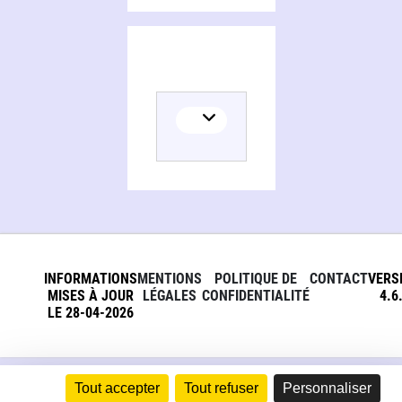
INFORMATIONS
MENTIONS
POLITIQUE DE
CONTACT
VERS
MISES À JOUR
LÉGALES
CONFIDENTIALITÉ
4.6
LE 28-04-2026
Tout accepter
Tout refuser
Personnaliser