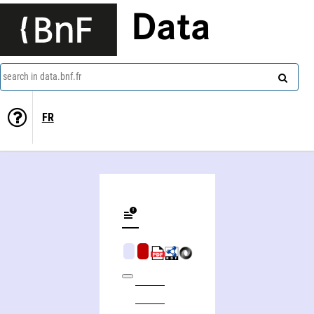
Data
search in data.bnf.fr
FR