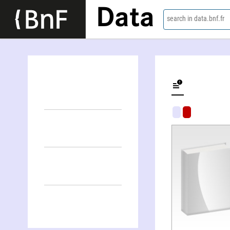
Data
search in data.bnf.fr