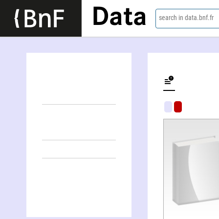
Data
search in data.bnf.fr