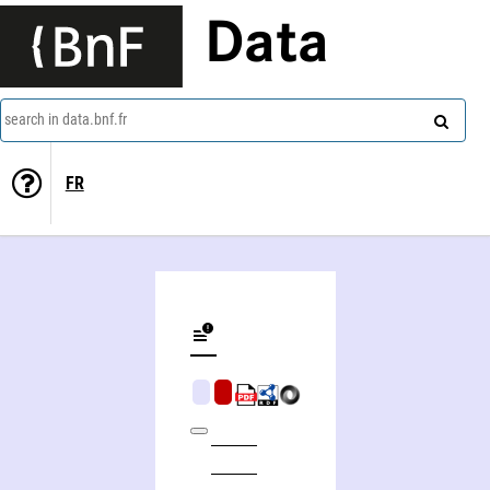
Data
search in data.bnf.fr
FR