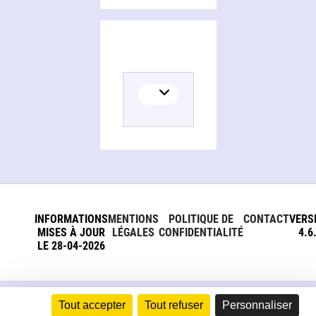
INFORMATIONS
MENTIONS
POLITIQUE DE
CONTACT
VERS
MISES À JOUR
LÉGALES
CONFIDENTIALITÉ
4.6
LE 28-04-2026
Tout accepter
Tout refuser
Personnaliser