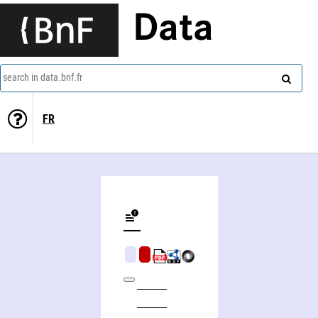
Data
search in data.bnf.fr
FR