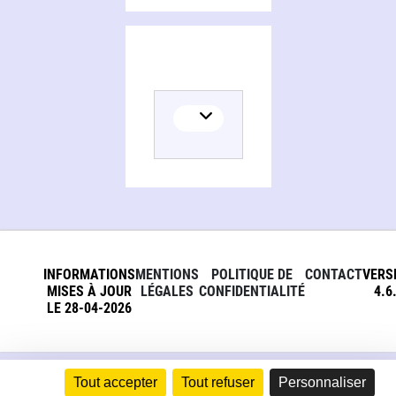
INFORMATIONS
MENTIONS
POLITIQUE DE
CONTACT
VERS
MISES À JOUR
LÉGALES
CONFIDENTIALITÉ
4.6
LE 28-04-2026
Tout accepter
Tout refuser
Personnaliser