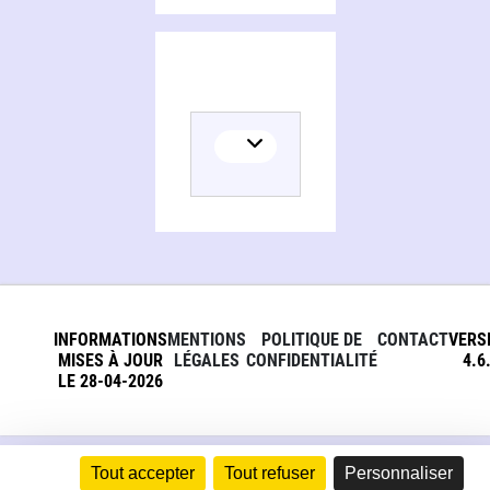
INFORMATIONS
MENTIONS
POLITIQUE DE
CONTACT
VERS
MISES À JOUR
LÉGALES
CONFIDENTIALITÉ
4.6
LE 28-04-2026
Tout accepter
Tout refuser
Personnaliser