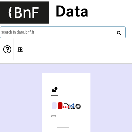
Data
search in data.bnf.fr
FR