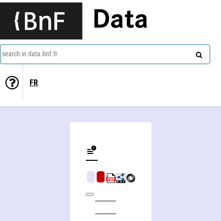
Data
search in data.bnf.fr
FR