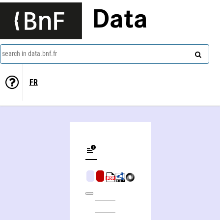
Data
search in data.bnf.fr
FR