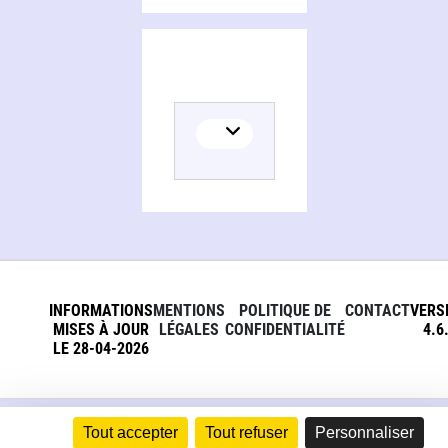
INFORMATIONS
MENTIONS
POLITIQUE DE
CONTACT
VERS
MISES À JOUR
LÉGALES
CONFIDENTIALITÉ
4.6
LE 28-04-2026
Tout accepter
Tout refuser
Personnaliser