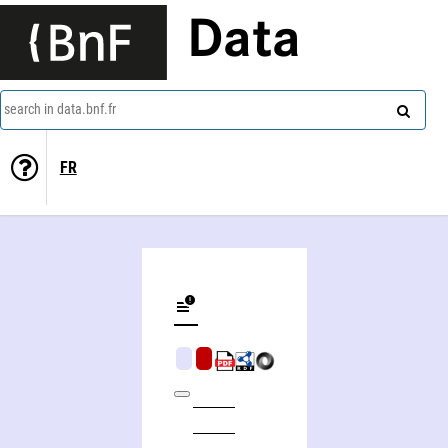
Data
search in data.bnf.fr
FR