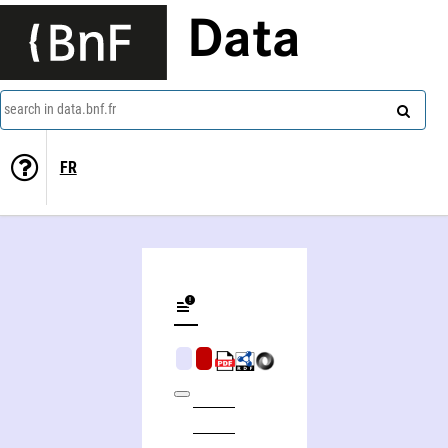
Data
search in data.bnf.fr
FR