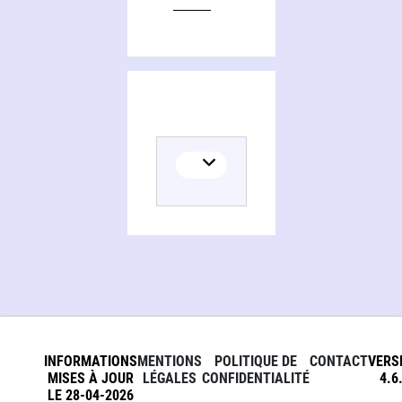
INFORMATIONS
MENTIONS
POLITIQUE DE
CONTACT
VERS
MISES À JOUR
LÉGALES
CONFIDENTIALITÉ
4.6
LE 28-04-2026