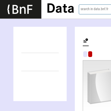
Data
search in data.bnf.fr