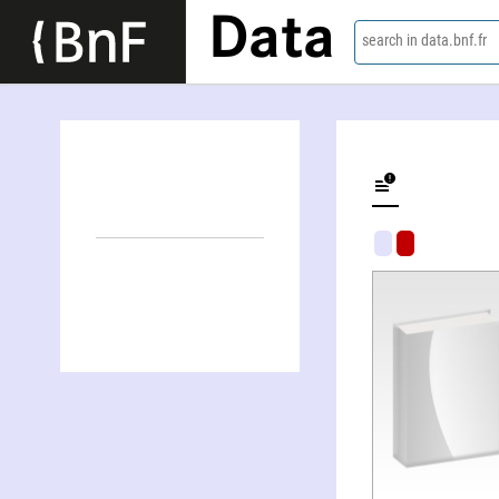
Data
search in data.bnf.fr