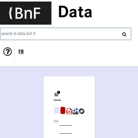
Data
search in data.bnf.fr
FR