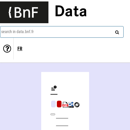
Data
search in data.bnf.fr
FR