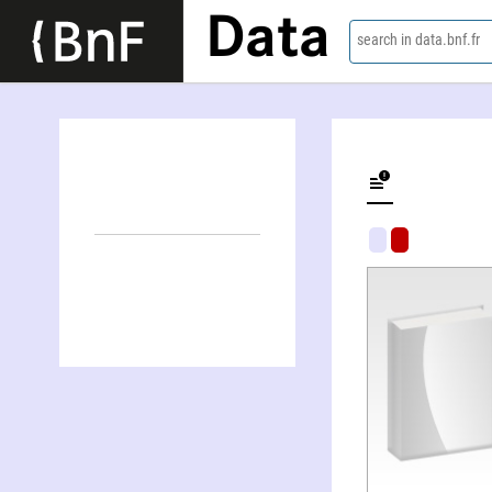
Data
search in data.bnf.fr