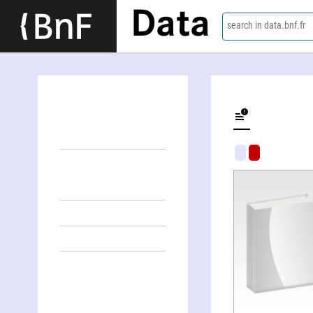
Data
search in data.bnf.fr