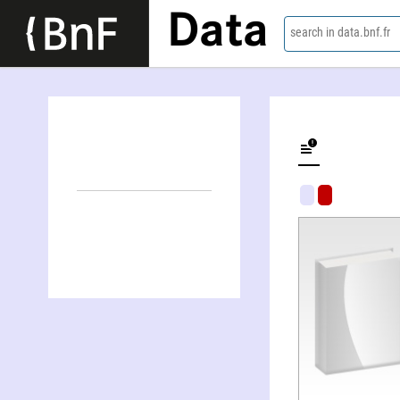
Data
search in data.bnf.fr