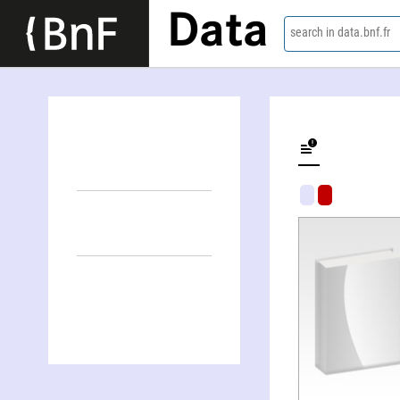
Data
search in data.bnf.fr