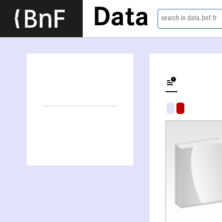
Data
search in data.bnf.fr