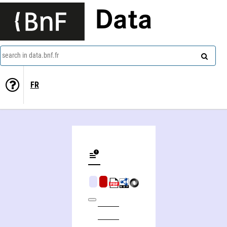
Data
search in data.bnf.fr
FR