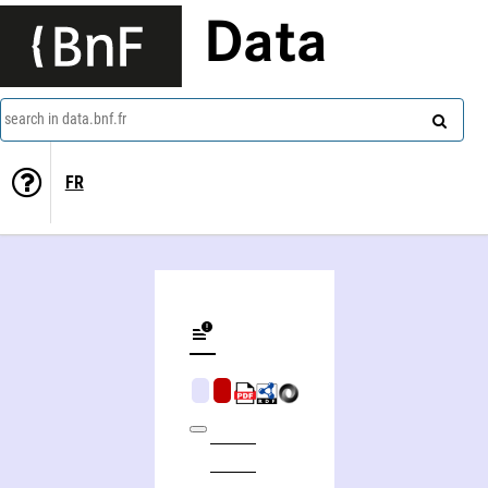
Data
search in data.bnf.fr
FR