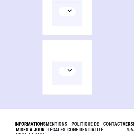
INFORMATIONS
MENTIONS
POLITIQUE DE
CONTACT
VERS
MISES À JOUR
LÉGALES
CONFIDENTIALITÉ
4.6