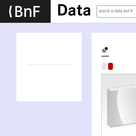
Data
search in data.bnf.fr