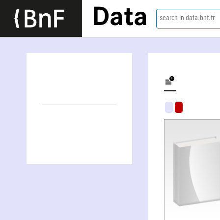
Data
search in data.bnf.fr