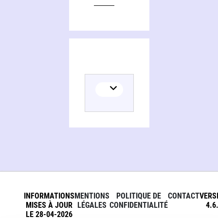
INFORMATIONS
MENTIONS
POLITIQUE DE
CONTACT
VERS
MISES À JOUR
LÉGALES
CONFIDENTIALITÉ
4.6
LE 28-04-2026