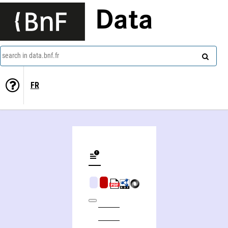
Data
search in data.bnf.fr
FR