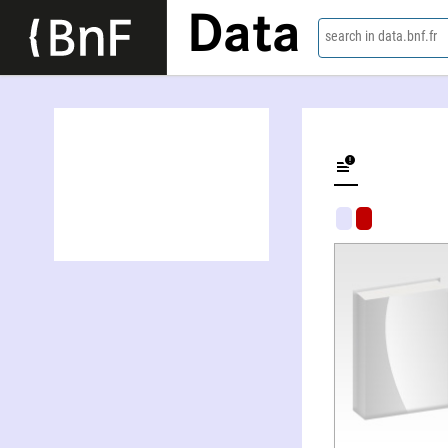
Data
search in data.bnf.fr