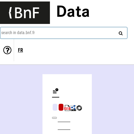
Data
search in data.bnf.fr
FR