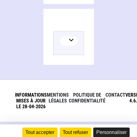
INFORMATIONS
MENTIONS
POLITIQUE DE
CONTACT
VERS
MISES À JOUR
LÉGALES
CONFIDENTIALITÉ
4.6
LE 28-04-2026
Tout accepter
Tout refuser
Personnaliser