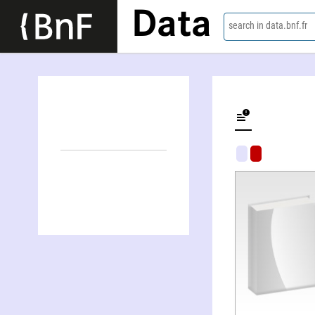
Data
search in data.bnf.fr