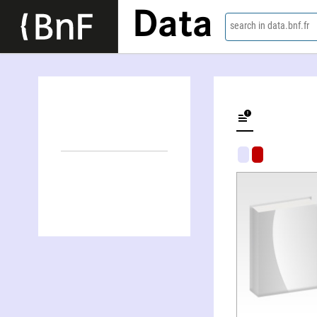
Data
search in data.bnf.fr