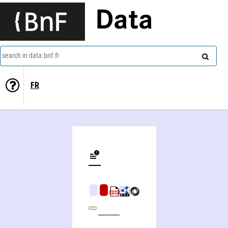
Data
search in data.bnf.fr
FR