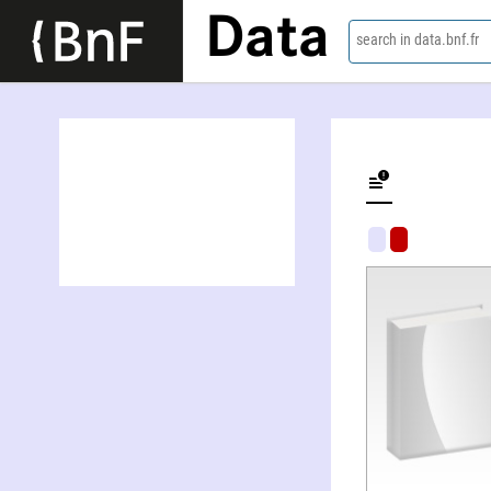
Data
search in data.bnf.fr