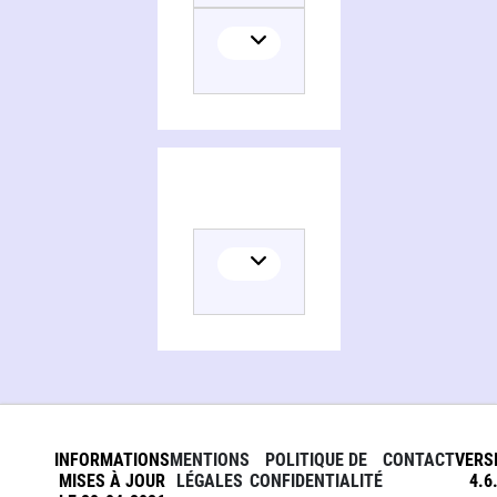
INFORMATIONS
MENTIONS
POLITIQUE DE
CONTACT
VERS
MISES À JOUR
LÉGALES
CONFIDENTIALITÉ
4.6