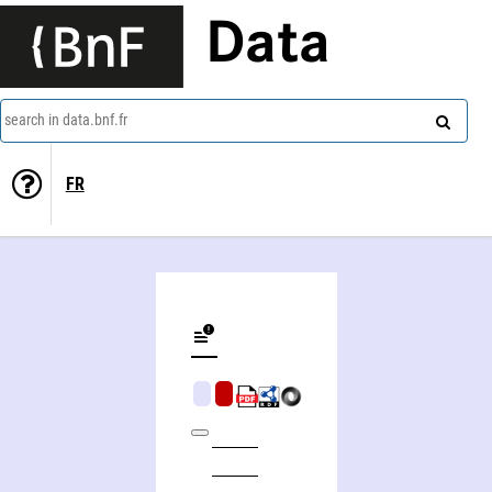
Data
search in data.bnf.fr
FR