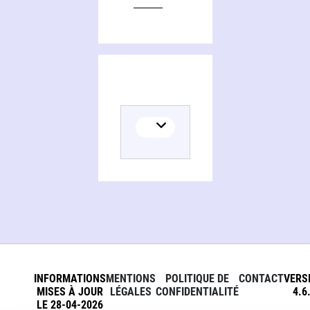
INFORMATIONS
MENTIONS
POLITIQUE DE
CONTACT
VERS
MISES À JOUR
LÉGALES
CONFIDENTIALITÉ
4.6
LE 28-04-2026