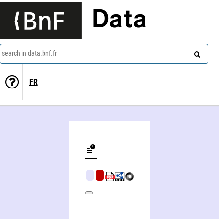
Data
search in data.bnf.fr
FR